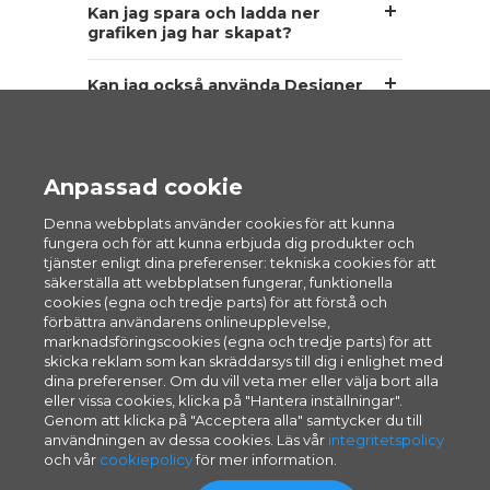
Kan jag spara och ladda ner
grafiken jag har skapat?
Kan jag också använda Designer
och anpassningsbara modeller
från en mobiltelefon eller
surfplatta?
Anpassad cookie
Hur mycket kostar det att
använda Designer och de
Denna webbplats använder cookies för att kunna
anpassningsbara modellerna?
fungera och för att kunna erbjuda dig produkter och
tjänster enligt dina preferenser: tekniska cookies för att
säkerställa att webbplatsen fungerar, funktionella
cookies (egna och tredje parts) för att förstå och
förbättra användarens onlineupplevelse,
marknadsföringscookies (egna och tredje parts) för att
skicka reklam som kan skräddarsys till dig i enlighet med
dina preferenser. Om du vill veta mer eller välja bort alla
eller vissa cookies, klicka på "Hantera inställningar".
Genom att klicka på "Acceptera alla" samtycker du till
användningen av dessa cookies. Läs vår
integritetspolicy
© 1994–2026 Pixartprinting S.p.A.
och vår
cookiepolicy
för mer information.
Subject to management and coordination by
Cimpress plc - VAT IT04061550275 - All rights