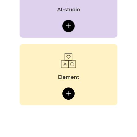
AI-studio
+
Element
+